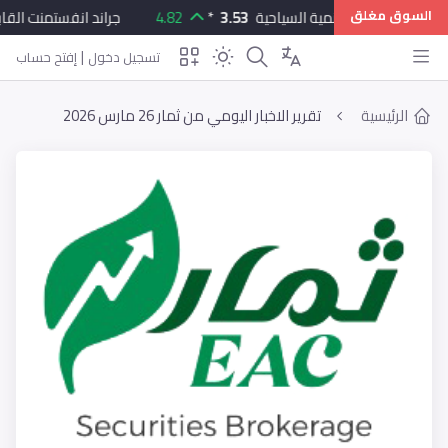
السوق مغلق
ى مرسى علم للتنمية السياحية
3.53
*
4.82
جراند انفستمنت القابضة
|
تسجيل دخول
إفتح حساب
الرئيسية
تقرير الاخبار اليومي من ثمار 26 مارس 2026