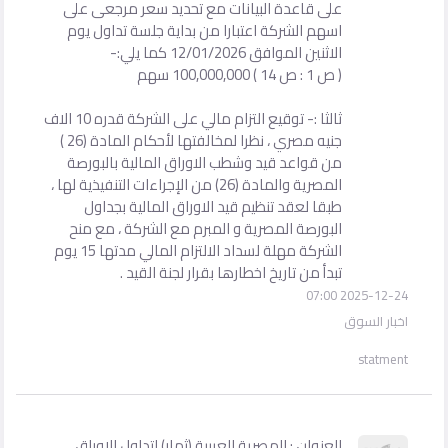
على قاعدة البيانات مع تحديد سعر مرجعى على
اسهم الشركة اعتبارا من بداية جلسة تداول يوم
الاثنين الموافق 12/01/2026 كما يلي:-
( ص 1 : ص 14 ) 100,000,000 سهم
ثالثا :- توقيع التزام مالي على الشركة قدره 10 الاف
جنيه مصري ، نظرا لمخالفتها لأحكام المادة (26 )
من قواعد قيد وشطب الاوراق المالية بالبورصة
المصرية والمادة (26) من الإجراءات التنفيذية لها ،
طبقا لعقد تنظيم قيد الاوراق المالية بجداول
البورصة المصرية و المبرم مع الشركة ، مع منح
الشركة مهلة لسداد الالتزام المالي مدتها 15 يوم
تبدأ من تاريخ اخطارها بقرار لجنة القيد .
2025-12-24 07:00
اخبار السوق
statment
العنوان : المصرية العربية (ثمار) لتداول الاوراق