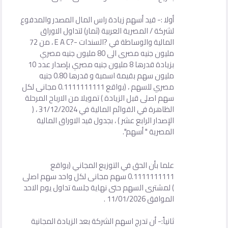
أولا :- قيد أسهم زيادة راس المال المصدر والمدفوع
لشركة / المصرية العربية (ثمار) لتداول الاوراق
المالية والوساطة في ?السندات -?E A C ، من 72
مليون جنيه مصرى الى 80 مليون جنيه مصري
بزيادة قدرها 8 مليون جنيه مصري بإصدار عدد 10
مليون سهم بقيمة اسمية و قدرها 0.80 جنيه
مصري للسهم ، (بواقع 0.1111111111 مجانى لكل
سهم اصلى قبل الزيادة ) تمويلا من الارباح المرحلة
الظاهرة في القوائم المالية في 31/12/2024 ، (
الإصدار الرابع عشر ) ، بجدول قيد الاوراق المالية
المصرية " أسهم".
علما بأن الحق في التوزيع المجاني (بواقع
0.1111111111 سهم مجانى لكل واحد سهم اصلى
) لمشترى السهم حتى نهاية جلسة تداول يوم الاحد
الموافق 11/01/2026 .
ثانياً:- أن تدرج اسهم الشركة بعد الزيادة المجانية