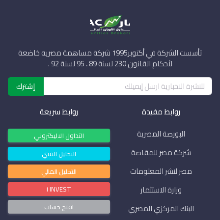
تأسست الشركة في أكتوبر1995 شركة مساهمة مصريه خاضعة
لأحكام القانون 230 لسنة 89 ، 95 لسنة 92 .
إشترك
روابط مفيدة
روابط سريعة
البورصة المصرية
التداول الاليكتروني
شركة مصر للمقاصة
التحليل الفني
مصر لنشر المعلومات
التحليل المالي
i INVEST
وزارة الاستثمار
افتح حساب
البنك المركزي المصري