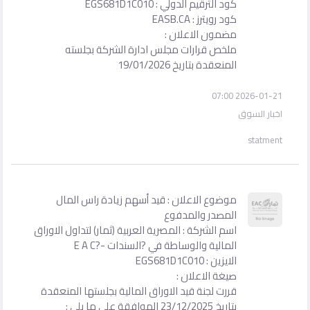
كود الترقيم الدولي : EGS681D1C010
كود رويترز : EASB.CA
مضمون الاعلان :
ملخص قرارات مجلس ادارة الشركة بجلسته
المنعقدة بتاريخ 19/01/2026
2026-01-21 07:00
اخبار السوق
statment
موضوع الاعلان : قيد أسهم زيادة راس المال
المصدر والمدفوع
اسم الشركة : المصرية العربية (ثمار) لتداول الاوراق
المالية والوساطة في ?السندات -?E A C
الايزين : EGS681D1C010
صيغة الاعلان :
قررت لجنة قيد الاوراق المالية بجلستها المنعقدة
بتاريخ 23/12/2025 الموافقة على ما يلى :