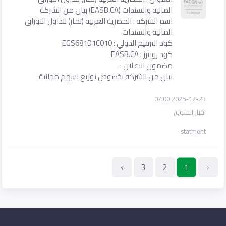
المالية والسندات (EASB.CA) بيان من الشركة
اسم الشركة : المصرية العربية (ثمار) لتداول الاوراق
المالية والسندات
كود الترقيم الدولي : EGS681D1C010
كود رويترز : EASB.CA
مضمون الاعلان :
بيان من الشركة بخصوص توزيع اسهم مجانية
2025-12-23 07:00
اخبار السوق
statment
›
3
2
‹
1