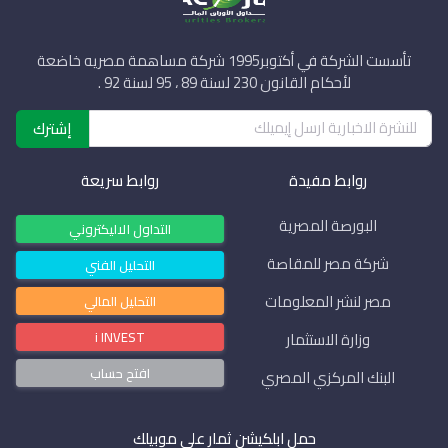
تأسست الشركة في أكتوبر1995 شركة مساهمة مصريه خاضعة
لأحكام القانون 230 لسنة 89 ، 95 لسنة 92 .
إشترك
روابط مفيدة
روابط سريعة
البورصة المصرية
التداول الاليكتروني
شركة مصر للمقاصة
التحليل الفني
مصر لنشر المعلومات
التحليل المالي
i INVEST
وزارة الاستثمار
افتح حساب
البنك المركزي المصري
حمل ابلكيشن ثمار علي موبيلك